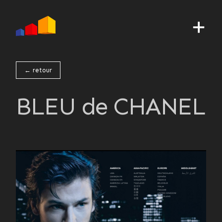
← retour
BLEU de CHANEL